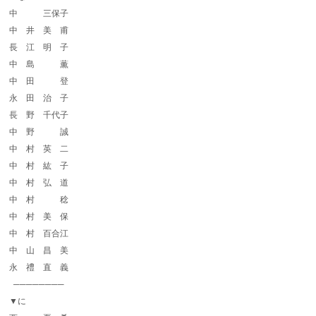
中 三保子
中 井 美 甫
長 江 明 子
中 島 薫
中 田 登
永 田 治 子
長 野 千代子
中 野 誠
中 村 英 二
中 村 紘 子
中 村 弘 道
中 村 稔
中 村 美 保
中 村 百合江
中 山 昌 美
永 禮 直 義
────────
▼に