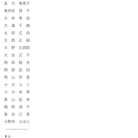
及 川 寿美子
奥州谷 啓 子
大 井 孝 信
大 蔵 千 鶴
太 田 広 信
大 西 正 昭
大 野 久四郎
大 吉 正 子
岡 田 順 夫
岡 部 忠 則
岡 山 芳 彦
小 川 エ リ
小 川 幸 男
奥 山 拡 央
織 田 清 子
落 合 江 美
小野寺 さゆり
────────
▼か