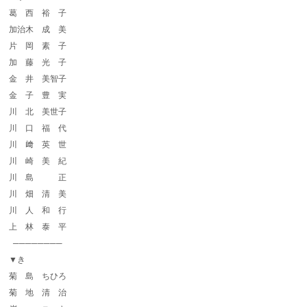
葛 西 裕 子
加治木 成 美
片 岡 素 子
加 藤 光 子
金 井 美智子
金 子 豊 実
川 北 美世子
川 口 福 代
川 﨑 英 世
川 崎 美 紀
川 島 正
川 畑 清 美
川 人 和 行
上 林 泰 平
────────
▼き
菊 島 ちひろ
菊 地 清 治