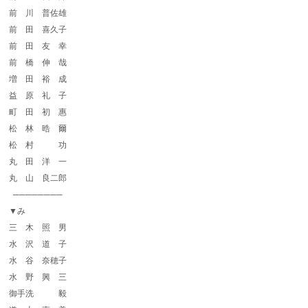
前 川 普佐雄
前 田 喜久子
前 田 友 幸
前 橋 伸 哉
増 田 裕 成
益 原 礼 子
町 田 初 惠
松 林 晧 爾
松 村 功
丸 田 洋 一
丸 山 良二郎
────────
▼み
三 木 照 男
水 沢 道 子
水 谷 奈穂子
水 野 興 三
御手洗 毅