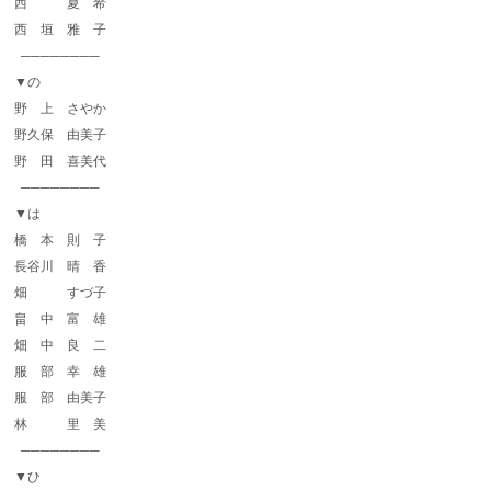
西 夏 希
西 垣 雅 子
────────
▼の
野 上 さやか
野久保 由美子
野 田 喜美代
────────
▼は
橋 本 則 子
長谷川 晴 香
畑 すづ子
畠 中 富 雄
畑 中 良 二
服 部 幸 雄
服 部 由美子
林 里 美
────────
▼ひ