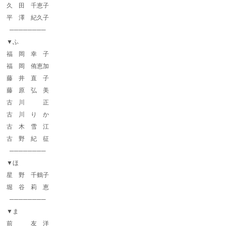
久 田 千恵子
平 澤 紀久子
────────
▼ふ
福 岡 幸 子
福 岡 侑恵加
藤 井 直 子
藤 原 弘 美
古 川 正
古 川 り か
古 木 雪 江
古 野 紀 征
────────
▼ほ
星 野 千鶴子
堀 谷 莉 恵
────────
▼ま
前 友 洋