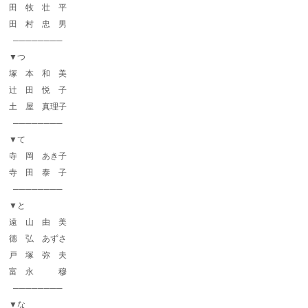
田 牧 壮 平
田 村 忠 男
────────
▼つ
塚 本 和 美
辻 田 悦 子
土 屋 真理子
────────
▼て
寺 岡 あき子
寺 田 泰 子
────────
▼と
遠 山 由 美
德 弘 あずさ
戸 塚 弥 夫
富 永 穆
────────
▼な