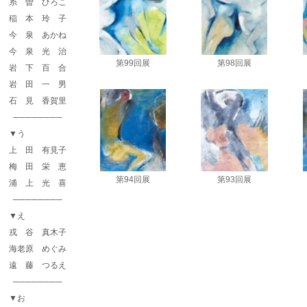
糸 曽 ひろこ
稲 本 玲 子
今 泉 あかね
今 泉 光 治
第99回展
第98回展
岩 下 百 合
第99回展 会友
第98回展 会友
「踊Ⅲ」Ｆ100
「舞Ⅲ」Ｆ100
岩 田 一 男
石 見 香賀里
────────
▼う
上 田 有見子
梅 田 栄 恵
第94回展
第93回展
浦 上 光 喜
第94回展 会友
第93回展 会友
「或る日」F100
「風の日」Ｆ100
────────
▼え
戎 谷 真木子
海老原 めぐみ
遠 藤 つるえ
────────
▼お