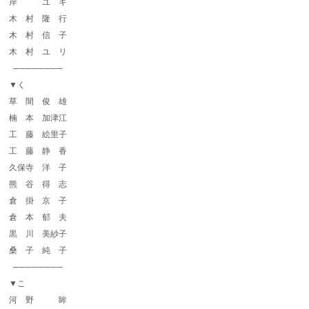
岸 ユ キ
木 村 隆 行
木 村 信 子
木 村 ユ リ
────────
▼く
草 間 俊 雄
楠 本 加津江
工 藤 絵里子
工 藤 静 香
久保寺 洋 子
熊 谷 得 志
倉 掛 京 子
倉 本 郁 夫
黒 川 美紗子
桑 子 純 子
────────
▼こ
河 野 眸