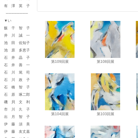
有 澤 英 子
────────
▼い
飯 干 智 子
井 川 誠 一
池 田 佐知子
池 原 多恵子
石 井 晶 子
第109回展
第108回展
第109回展 会友
第108回展 会友
石 井 善 一
「双舞」F100
「共舞」F100
石 川 篤 司
石 川 政 子
石 橋 智 子
石 原 琢二郎
磯 貝 文 利
市 川 久 子
第104回展
第103回展
出 月 智 子
第104回展 会友
第103回展 会友
「舞 Ⅱ」F100
「映Ⅰ」Ｆ100
伊 藤 須 美
伊 藤 友丈嘉