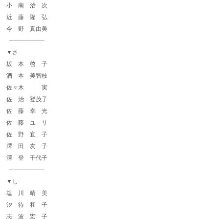
小 南 治 次
近 藤 隆 弘
今 野 真由美
────────
▼さ
坂 本 啓 子
酒 本 美智枝
佐々木 実
佐 治 登茂子
佐 藤 幸 光
佐 藤 ユ リ
佐 野 宜 子
澤 田 友 子
澤 登 千代子
────────
▼し
塩 川 晴 美
汐 待 和 子
志 波 宏 子