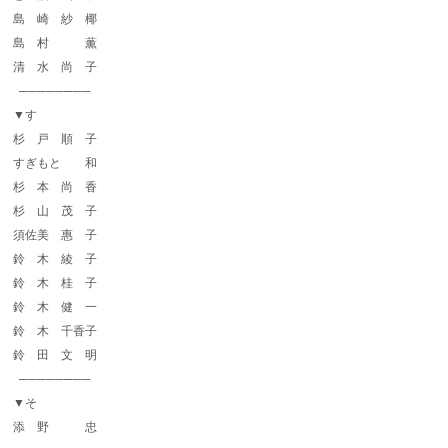
島 崎 紗 椰
島 村 薫
清 水 尚 子
────────
▼す
杉 戸 順 子
すぎもと 和
杉 本 尚 香
杉 山 茂 子
須佐美 惠 子
鈴 木 綾 子
鈴 木 桂 子
鈴 木 健 一
鈴 木 千香子
鈴 田 文 明
────────
▼そ
添 野 忠