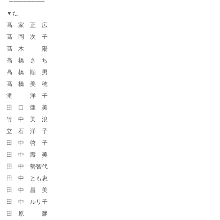
────────
▼た
髙 家 正 広
髙 岡 次 子
髙 木 陽
高 橋 さ ち
髙 橋 順 男
髙 橋 美 穂
滝 洋 子
田 口 亜 美
竹 中 美 浪
立 石 洋 子
田 中 啓 子
田 中 壽 美
田 中 勢智代
田 中 とも恵
田 中 昌 美
田 中 ルリ子
田 原 馨