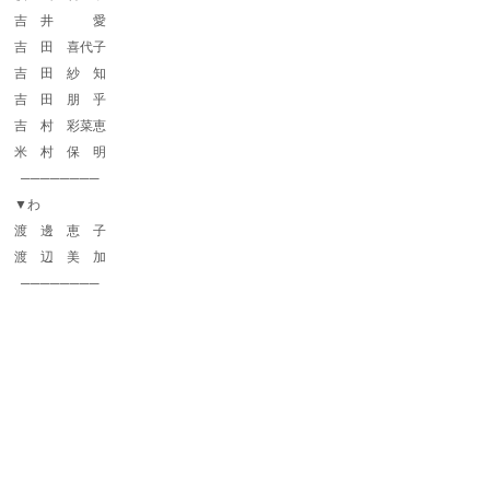
吉 井 愛
吉 田 喜代子
吉 田 紗 知
吉 田 朋 乎
吉 村 彩菜恵
米 村 保 明
────────
▼わ
渡 邊 恵 子
渡 辺 美 加
────────