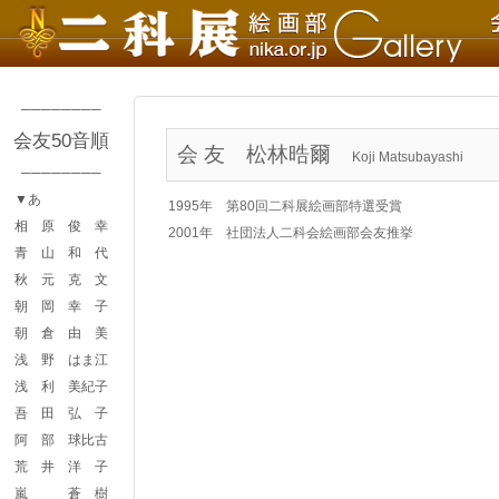
────────
会友50音順
会 友
松林晧爾
Koji Matsubayashi
────────
▼あ
1995年 第80回二科展絵画部特選受賞
相 原 俊 幸
2001年 社団法人二科会絵画部会友推挙
青 山 和 代
秋 元 克 文
朝 岡 幸 子
朝 倉 由 美
浅 野 はま江
浅 利 美紀子
吾 田 弘 子
阿 部 球比古
荒 井 洋 子
嵐 蒼 樹