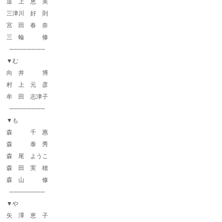
道 上 恵 美
三津川 好 則
宮 田 春 奈
三 輪 修
────────
▼む
向 井 博
村 上 元 彦
牟 田 志津子
────────
▼も
森 千 惠
森 泰 秀
森 尾 ようこ
森 田 実 穂
森 山 修
────────
▼や
矢 澤 恵 子