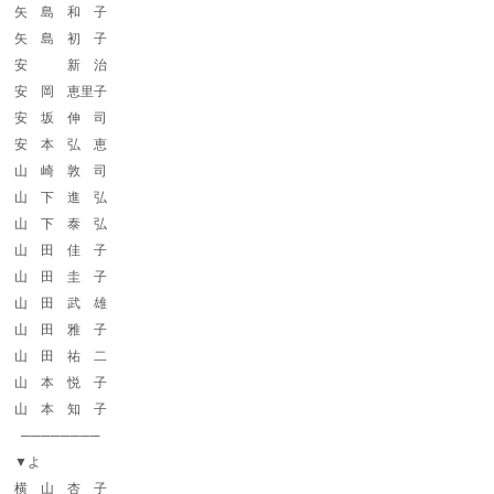
矢 島 和 子
矢 島 初 子
安 新 治
安 岡 恵里子
安 坂 伸 司
安 本 弘 恵
山 崎 敦 司
山 下 進 弘
山 下 泰 弘
山 田 佳 子
山 田 圭 子
山 田 武 雄
山 田 雅 子
山 田 祐 二
山 本 悦 子
山 本 知 子
────────
▼よ
横 山 杏 子