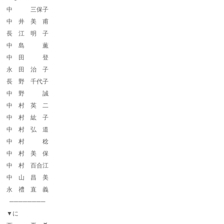
中 三保子
中 井 美 甫
長 江 明 子
中 島 薫
中 田 登
永 田 治 子
長 野 千代子
中 野 誠
中 村 英 二
中 村 紘 子
中 村 弘 道
中 村 稔
中 村 美 保
中 村 百合江
中 山 昌 美
永 禮 直 義
────────
▼に