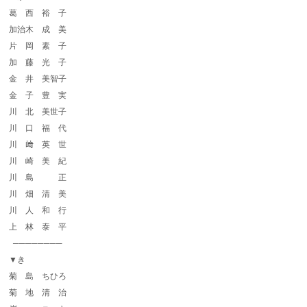
葛 西 裕 子
加治木 成 美
片 岡 素 子
加 藤 光 子
金 井 美智子
金 子 豊 実
川 北 美世子
川 口 福 代
川 﨑 英 世
川 崎 美 紀
川 島 正
川 畑 清 美
川 人 和 行
上 林 泰 平
────────
▼き
菊 島 ちひろ
菊 地 清 治