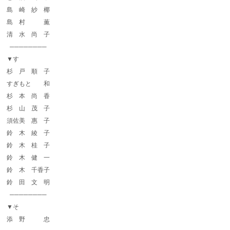
島 崎 紗 椰
島 村 薫
清 水 尚 子
────────
▼す
杉 戸 順 子
すぎもと 和
杉 本 尚 香
杉 山 茂 子
須佐美 惠 子
鈴 木 綾 子
鈴 木 桂 子
鈴 木 健 一
鈴 木 千香子
鈴 田 文 明
────────
▼そ
添 野 忠