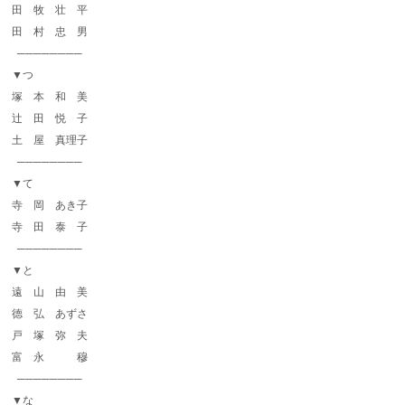
田 牧 壮 平
田 村 忠 男
────────
▼つ
塚 本 和 美
辻 田 悦 子
土 屋 真理子
────────
▼て
寺 岡 あき子
寺 田 泰 子
────────
▼と
遠 山 由 美
德 弘 あずさ
戸 塚 弥 夫
富 永 穆
────────
▼な