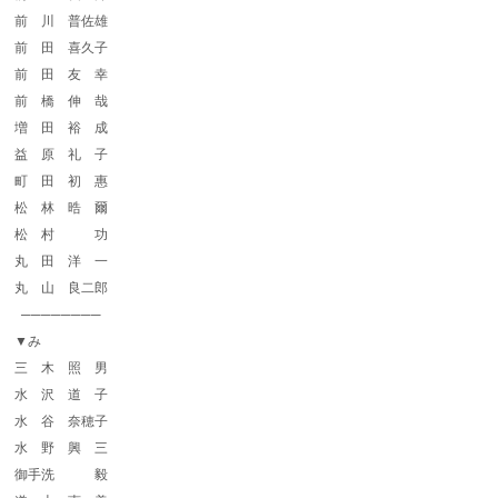
前 川 普佐雄
前 田 喜久子
前 田 友 幸
前 橋 伸 哉
増 田 裕 成
益 原 礼 子
町 田 初 惠
松 林 晧 爾
松 村 功
丸 田 洋 一
丸 山 良二郎
────────
▼み
三 木 照 男
水 沢 道 子
水 谷 奈穂子
水 野 興 三
御手洗 毅