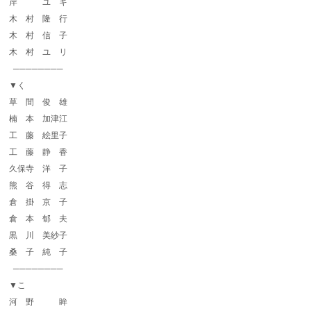
岸 ユ キ
木 村 隆 行
木 村 信 子
木 村 ユ リ
────────
▼く
草 間 俊 雄
楠 本 加津江
工 藤 絵里子
工 藤 静 香
久保寺 洋 子
熊 谷 得 志
倉 掛 京 子
倉 本 郁 夫
黒 川 美紗子
桑 子 純 子
────────
▼こ
河 野 眸