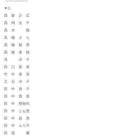
────────
▼た
髙 家 正 広
髙 岡 次 子
髙 木 陽
高 橋 さ ち
髙 橋 順 男
髙 橋 美 穂
滝 洋 子
田 口 亜 美
竹 中 美 浪
立 石 洋 子
田 中 啓 子
田 中 壽 美
田 中 勢智代
田 中 とも恵
田 中 昌 美
田 中 ルリ子
田 原 馨