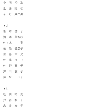
小 南 治 次
近 藤 隆 弘
今 野 真由美
────────
▼さ
坂 本 啓 子
酒 本 美智枝
佐々木 実
佐 治 登茂子
佐 藤 幸 光
佐 藤 ユ リ
佐 野 宜 子
澤 田 友 子
澤 登 千代子
────────
▼し
塩 川 晴 美
汐 待 和 子
志 波 宏 子