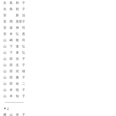
矢 島 和 子
矢 島 初 子
安 新 治
安 岡 恵里子
安 坂 伸 司
安 本 弘 恵
山 崎 敦 司
山 下 進 弘
山 下 泰 弘
山 田 佳 子
山 田 圭 子
山 田 武 雄
山 田 雅 子
山 田 祐 二
山 本 悦 子
山 本 知 子
────────
▼よ
横 山 杏 子