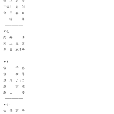
道 上 恵 美
三津川 好 則
宮 田 春 奈
三 輪 修
────────
▼む
向 井 博
村 上 元 彦
牟 田 志津子
────────
▼も
森 千 惠
森 泰 秀
森 尾 ようこ
森 田 実 穂
森 山 修
────────
▼や
矢 澤 恵 子