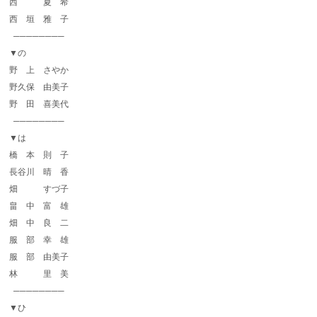
西 夏 希
西 垣 雅 子
────────
▼の
野 上 さやか
野久保 由美子
野 田 喜美代
────────
▼は
橋 本 則 子
長谷川 晴 香
畑 すづ子
畠 中 富 雄
畑 中 良 二
服 部 幸 雄
服 部 由美子
林 里 美
────────
▼ひ