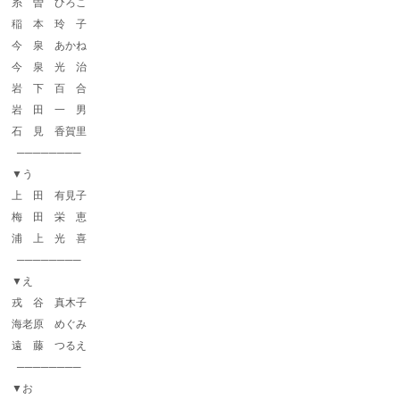
糸 曽 ひろこ
稲 本 玲 子
今 泉 あかね
今 泉 光 治
岩 下 百 合
岩 田 一 男
石 見 香賀里
────────
▼う
上 田 有見子
梅 田 栄 恵
浦 上 光 喜
────────
▼え
戎 谷 真木子
海老原 めぐみ
遠 藤 つるえ
────────
▼お