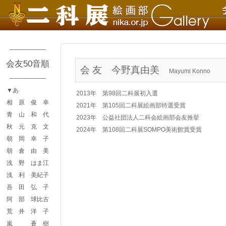
────────
会友50音順
会 友
今野真由美
Mayumi Konno
────────
▼あ
2013年 第98回二科展初入選
相 原 俊 幸
2021年 第105回二科展絵画部特選受賞
青 山 和 代
2023年 公益社団法人二科会絵画部会友推挙
秋 元 克 文
2024年 第108回二科展SOMPO美術館賞受賞
朝 岡 幸 子
朝 倉 由 美
浅 野 はま江
浅 利 美紀子
吾 田 弘 子
阿 部 球比古
荒 井 洋 子
嵐 蒼 樹