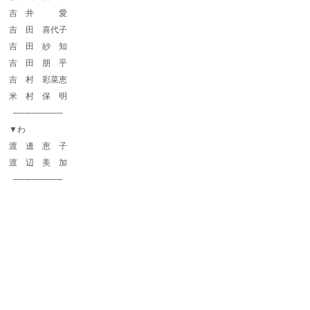
吉 井 愛
吉 田 喜代子
吉 田 紗 知
吉 田 朋 乎
吉 村 彩菜恵
米 村 保 明
────────
▼わ
渡 邊 恵 子
渡 辺 美 加
────────