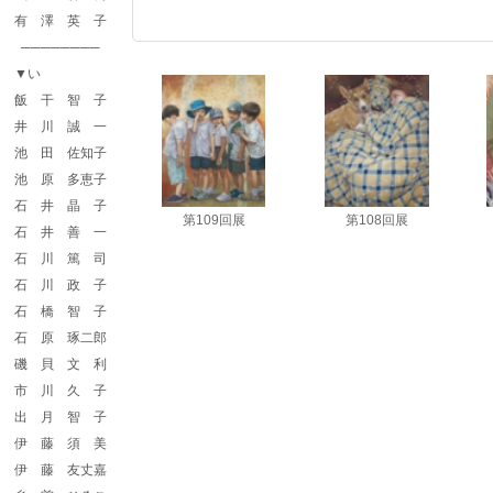
有 澤 英 子
────────
▼い
飯 干 智 子
井 川 誠 一
池 田 佐知子
池 原 多恵子
石 井 晶 子
第109回展
第108回展
第109回展 会友
第108回展 会友
石 井 善 一
「作戦会議」F100
「今日の終わり
に」F100
石 川 篤 司
石 川 政 子
石 橋 智 子
石 原 琢二郎
磯 貝 文 利
市 川 久 子
出 月 智 子
伊 藤 須 美
伊 藤 友丈嘉