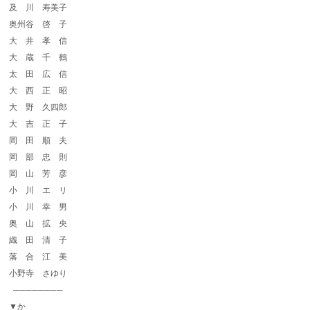
及 川 寿美子
奥州谷 啓 子
大 井 孝 信
大 蔵 千 鶴
太 田 広 信
大 西 正 昭
大 野 久四郎
大 吉 正 子
岡 田 順 夫
岡 部 忠 則
岡 山 芳 彦
小 川 エ リ
小 川 幸 男
奥 山 拡 央
織 田 清 子
落 合 江 美
小野寺 さゆり
────────
▼か