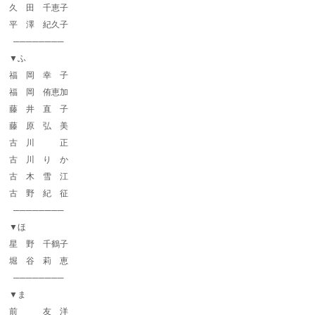
久 田 千恵子
平 澤 紀久子
────────
▼ふ
福 岡 幸 子
福 岡 侑恵加
藤 井 直 子
藤 原 弘 美
古 川 正
古 川 り か
古 木 雪 江
古 野 紀 征
────────
▼ほ
星 野 千鶴子
堀 谷 莉 恵
────────
▼ま
前 友 洋